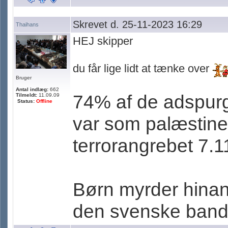
Skrevet d. 25-11-2023 16:29
Thaihans
HEJ skipper
du får lige lidt at tænke over
Bruger
Antal indlæg:
662
74% af de adspurg
Tilmeldt:
11.09.09
Status:
Offline
var som palæstine
terrorangrebet 7.1
Børn myrder hinand
den svenske bande