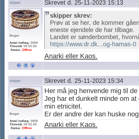
Skrevet d. 25-11-2023 15:13
skipper
skipper skrev:
Prøv at se her, de kommer gåend
eneste ejendele de har tilbage.
Landet er sønderbombet, hvornå
Bruger
https://www.dr.dk...og-hamas-0
Antal indlæg:
3908
Tilmeldt:
08.05.09
Status:
Offline
Anarki eller Kaos.
Skrevet d. 25-11-2023 15:34
skipper
Her må jeg henvende mig til d
Jeg har et dunkelt minde om at 
min etnicitet.
Er der andre der kan huske nog
Bruger
Antal indlæg:
3908
Anarki eller Kaos.
Tilmeldt:
08.05.09
Status:
Offline