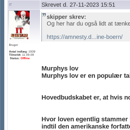
Skrevet d. 27-11-2023 15:51
IT
skipper skrev:
Og her har du også lidt at tænk
https://amnesty.d...ine-boern/
Bruger
Antal indlæg:
1939
Tilmeldt:
11.09.09
Status:
Offline
Murphys lov
Murphys lov er en populær tale
Hovedbudskabet er, at hvis nog
Hvor loven egentlig stammer 
indtil den amerikanske forfatt