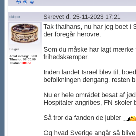
Skrevet d. 25-11-2023 17:21
skipper
Tak thaihans, nu har jeg boet i
der foregår herovre.
Som du måske har lagt mærke ti
Bruger
frihedskæmper.
Antal indlæg:
3908
Tilmeldt:
08.05.09
Status:
Offline
Inden landet Israel blev til, b
befolkningen dengang, resten be
Nu er hele området besat af jø
Hospitaler angribes, FN skoler b
Så tror da fanden de jubler
Og hvad Sverige angår så bliver 