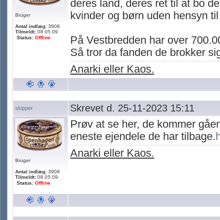
deres land, deres ret til at bo 
kvinder og børn uden hensyn til
Bruger
Antal indlæg:
3908
Tilmeldt:
08.05.09
På Vestbredden har over 700.00
Status:
Offline
Så tror da fanden de brokker si
Anarki eller Kaos.
Skrevet d. 25-11-2023 15:11
skipper
Prøv at se her, de kommer gåen
eneste ejendele de har tilbage.
Anarki eller Kaos.
Bruger
Antal indlæg:
3908
Tilmeldt:
08.05.09
Status:
Offline