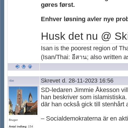
gøres først.
Enhver løsning avler nye pro
Husk det nu @ Sk
Isan is the poorest region of Th
(Isan/Thai: อีสาน; also written as
Skrevet d. 28-11-2023 16:56
ribe
SD-ledaren Jimmie Åkesson vill
han beskriver som islamistiska. D
där han också gick till stenhår
– Socialdemokraterna är en akti
Bruger
Antal indlæg:
154