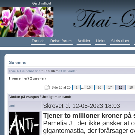
Gå til indhold
Forside
Debat forum
Artikler
Links
Skriv til os
Se emne
Thai-Dk Din debat side
:: Thai DK ::
Alt det andet
Hvem er her? 2 gæst(er)
Side 18 af 20:
1
...
15
16
17
18
19
Verden på vrangen / Utroligt men sandt
Skrevet d. 12-05-2023 18:03
anti
Tjener to millioner kroner på 
Pamelia J., der ikke ønsker at op
gigantomastia, der forårsager o