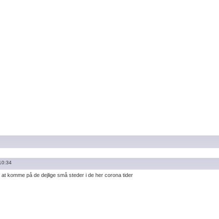
10:34
 at komme på de dejlige små steder i de her corona tider