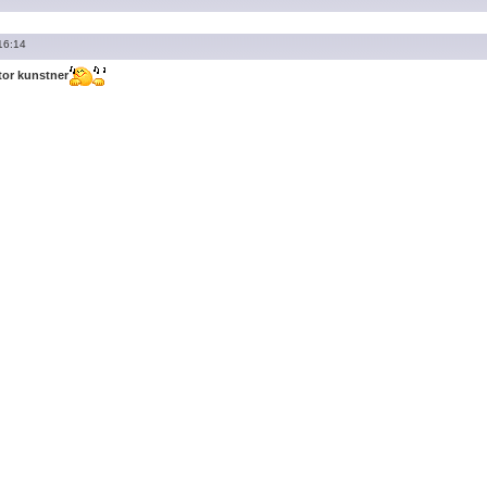
16:14
stor kunstner