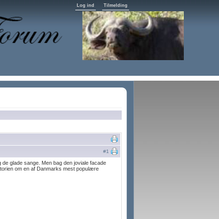
Log ind
Tilmelding
#1
g de glade sange. Men bag den joviale facade
storien om en af Danmarks mest populære