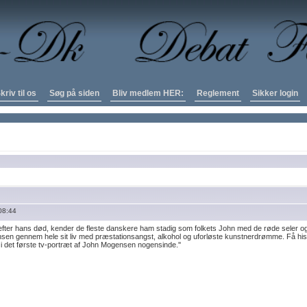
kriv til os
Søg på siden
Bliv medlem HER:
Reglement
Sikker login
08:44
efter hans død, kender de fleste danskere ham stadig som folkets John med de røde seler o
n gennem hele sit liv med præstationsangst, alkohol og uforløste kunstnerdrømme. Få hi
 det første tv-portræt af John Mogensen nogensinde.''