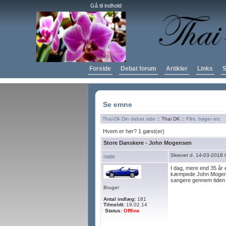
Gå til indhold
Forside
Debat forum
Artikler
Links
S
Se emne
Thai-Dk Din debat side
:: Thai DK ::
Film, bøger etc
Hvem er her? 1 gæst(er)
Store Danskere - John Mogensen
Skrevet d. 14-03-2018 
natie
I dag, mere end 35 år 
kæmpede John Mogense
sangere gennem tiden i
Bruger
Antal indlæg:
181
Tilmeldt:
19.02.14
Status:
Offline