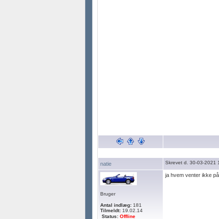
Skrevet d. 30-03-2021 
natie
ja hvem venter ikke på
Bruger
Antal indlæg:
181
Tilmeldt:
19.02.14
Status:
Offline