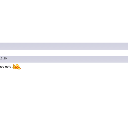
12:20
eve evigt