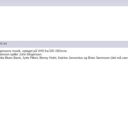
05:34
ensens musik, optaget på VHS fra DR i 80'erne.
stensen spiller John Mogensen.
ta Blues Band, Jytte Pilloni, Benny Holst, Katrine Jensenius og Brian Sørensen (det må væ