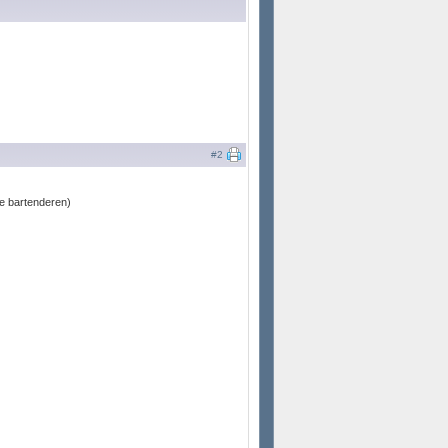
#2
re bartenderen)