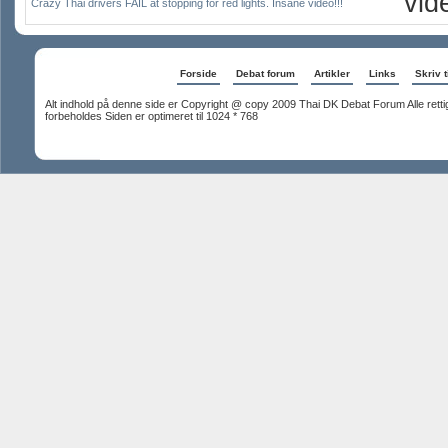
vid
Crazy Thai drivers FAIL at stopping for red lights. Insane video!!!
Forside
Debat forum
Artikler
Links
Skriv t
Alt indhold på denne side er Copyright @ copy 2009 Thai DK Debat Forum Alle rett
forbeholdes Siden er optimeret til 1024 * 768