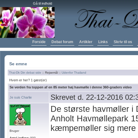
Gå til indhold
Forside
Debat forum
Artikler
Links
Skriv til os
Se emne
Thai-Dk Din debat side
:: Rejsemål ::
Udenfor Thailand
Hvem er her? 1 gæst(er)
Se verden fra toppen af en 85 meter høj havmølle i denne 360-graders video
Skrevet d. 22-12-2016 02:
Je suis Charlie
De største havmøller i 
Anholt Havmøllepark 15 
kæmpemøller sig mere e
Bruger
Antal indlæg:
900