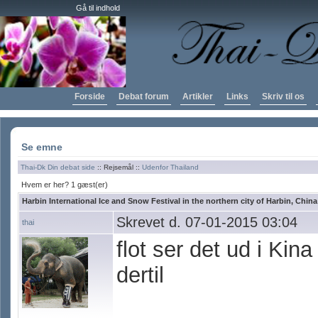
Gå til indhold
Forside
Debat forum
Artikler
Links
Skriv til os
Se emne
Thai-Dk Din debat side
:: Rejsemål ::
Udenfor Thailand
Hvem er her? 1 gæst(er)
Harbin International Ice and Snow Festival in the northern city of Harbin, China
Skrevet d. 07-01-2015 03:04
thai
flot ser det ud i Ki
dertil