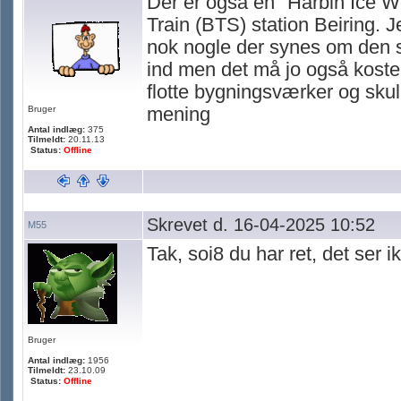
Der er også en "Harbin Ice W
Train (BTS) station Beiring. J
nok nogle der synes om den s
ind men det må jo også koste 
flotte bygningsværker og skul
Bruger
mening
Antal indlæg:
375
Tilmeldt:
20.11.13
Status:
Offline
Skrevet d. 16-04-2025 10:52
M55
Tak, soi8 du har ret, det ser 
Bruger
Antal indlæg:
1956
Tilmeldt:
23.10.09
Status:
Offline