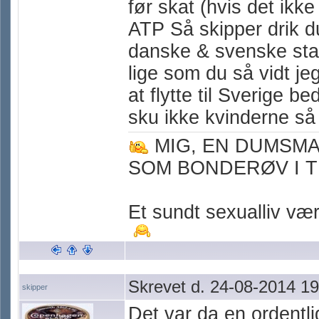
før skat (hvis det ikke
ATP Så skipper drik d
danske & svenske sta
lige som du så vidt je
at flytte til Sverige b
sku ikke kvinderne så
MIG, EN DUMSM
SOM BONDERØV I T
Et sundt sexualliv værn
Skrevet d. 24-08-2014 19
skipper
Det var da en ordentli