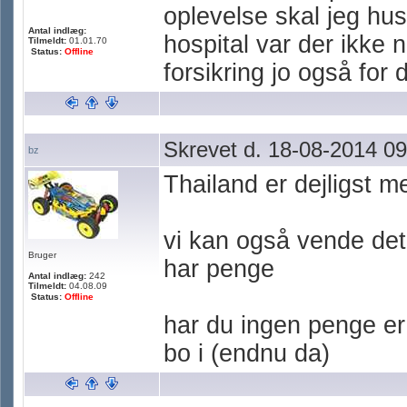
oplevelse skal jeg hu
Antal indlæg:
hospital var der ikke 
Tilmeldt:
01.01.70
Status:
Offline
forsikring jo også for 
Skrevet d. 18-08-2014 09
bz
Thailand er dejligst m
vi kan også vende det
Bruger
har penge
Antal indlæg:
242
Tilmeldt:
04.08.09
Status:
Offline
har du ingen penge er 
bo i (endnu da)