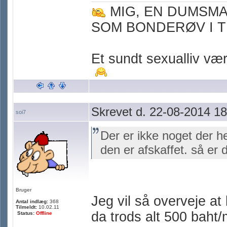
MIG, EN DUMSM
SOM BONDERØV I T
Et sundt sexualliv værn
Skrevet d. 22-08-2014 18
soi7
Der er ikke noget der he
den er afskaffet. så er 
Bruger
Jeg vil så overveje at
Antal indlæg:
368
Tilmeldt:
10.02.11
da trods alt 500 baht
Status:
Offline