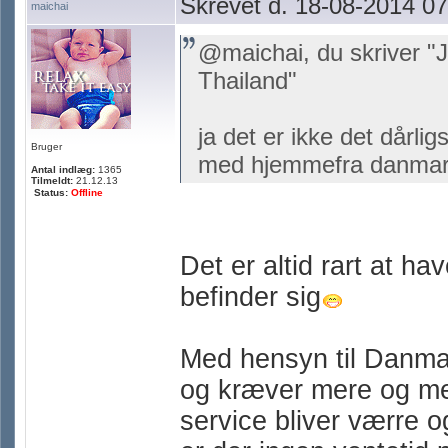
Skrevet d. 18-08-2014 07
maichai
@maichai, du skriver "J
Thailand"
ja det er ikke det dårli
Bruger
med hjemmefra danma
Antal indlæg:
1365
Tilmeldt:
21.12.13
Status:
Offline
Det er altid rart at h
befinder sig
Med hensyn til Danma
og kræver mere og mere
service bliver værre o