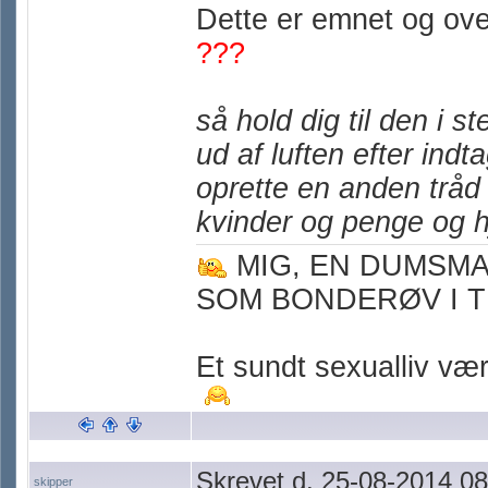
Dette er emnet og ove
???
så hold dig til den i 
ud af luften efter in
oprette en anden tråd
kvinder og penge og 
MIG, EN DUMSM
SOM BONDERØV I T
Et sundt sexualliv værn
Skrevet d. 25-08-2014 08
skipper