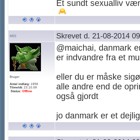
Et sundt sexualliv værn
Skrevet d. 21-08-2014 09
M55
@maichai, danmark er 
er indvandre fra et mu
eller du er måske sigøj
Bruger
alle andre end de opri
Antal indlæg:
1956
Tilmeldt:
23.10.09
Status:
Offline
også gjordt
jo danmark er et dejlig