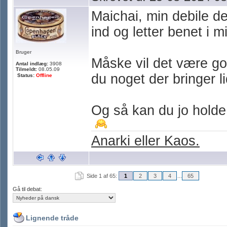
Maichai, min debile de
ind og letter benet i 
Bruger
Måske vil det være go
Antal indlæg:
3908
Tilmeldt:
08.05.09
du noget der bringer li
Status:
Offline
Og så kan du jo holde
Anarki eller Kaos.
Side 1 af 65:
1
2
3
4
...
65
Gå til debat:
Lignende tråde