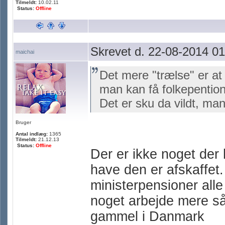
Tilmeldt:
10.02.11
Status:
Offline
Skrevet d. 22-08-2014 01
maichai
Det mere "trælse" er at 
man kan få folkepention, 
Det er sku da vildt, man
Bruger
Antal indlæg:
1365
Tilmeldt:
21.12.13
Status:
Offline
Der er ikke noget der 
have den er afskaffet. 
ministerpensioner alle
noget arbejde mere så
gammel i Danmark