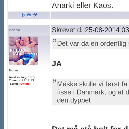
Anarki eller Kaos.
Skrevet d. 25-08-2014 03
maichai
Det var da en ordentlig 
JA
Bruger
Antal indlæg:
1365
Tilmeldt:
21.12.13
Måske skulle vi først få
Status:
Offline
fisse i Danmark, og at du 
den dyppet