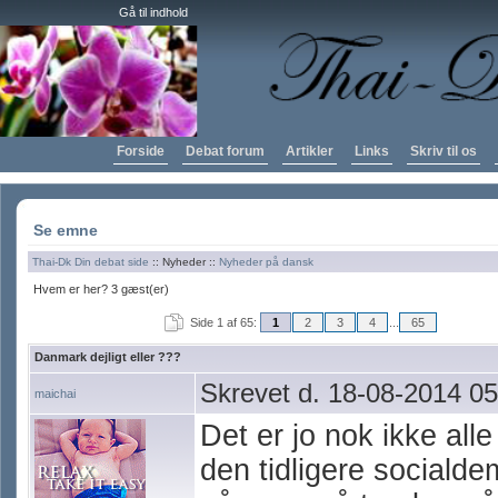
Gå til indhold
Forside
Debat forum
Artikler
Links
Skriv til os
Se emne
Thai-Dk Din debat side
:: Nyheder ::
Nyheder på dansk
Hvem er her? 3 gæst(er)
Side 1 af 65:
1
2
3
4
...
65
Danmark dejligt eller ???
Skrevet d. 18-08-2014 05
maichai
Det er jo nok ikke all
den tidligere socialde