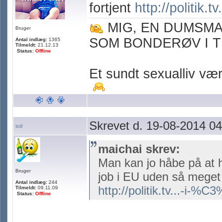
fortjent
http://politik.
MIG, EN DUMSM
Bruger
SOM BONDERØV I T
Antal indlæg:
1365
Tilmeldt:
21.12.13
Status:
Offline
Et sundt sexualliv værn
Skrevet d. 19-08-2014 04
sol
maichai skrev:
Man kan jo håbe på at 
Bruger
job i EU uden så meget 
Antal indlæg:
244
http://politik.tv...-i-%C
Tilmeldt:
09.11.09
Status:
Offline