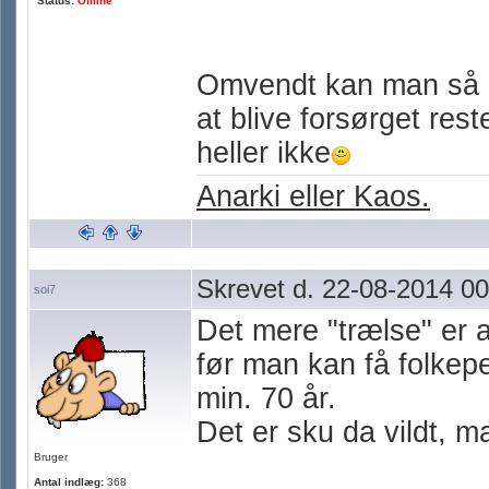
Status:
Offline
Omvendt kan man så h
at blive forsørget rest
heller ikke
Anarki eller Kaos.
Skrevet d. 22-08-2014 00
soi7
Det mere "trælse" er a
før man kan få folkepen
min. 70 år.
Det er sku da vildt, m
Bruger
Antal indlæg:
368