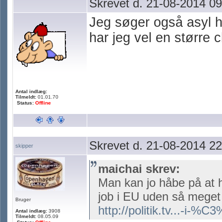
Skrevet d. 21-08-2014 09
Jeg søger også asyl h
har jeg vel en større 
Antal indlæg:
Tilmeldt:
01.01.70
Status:
Offline
Skrevet d. 21-08-2014 22
skipper
maichai skrev:
Man kan jo håbe på at 
job i EU uden så meget 
Bruger
http://politik.tv...-i-%C
Antal indlæg:
3908
Tilmeldt:
08.05.09