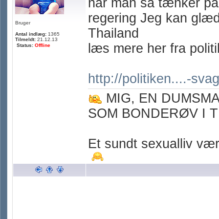
når man så tænker på 
regering Jeg kan glæde
Bruger
Thailand
Antal indlæg:
1365
Tilmeldt:
21.12.13
læs mere her fra polit
Status:
Offline
http://politiken....-sva
MIG, EN DUMSM
SOM BONDERØV I T
Et sundt sexualliv værn