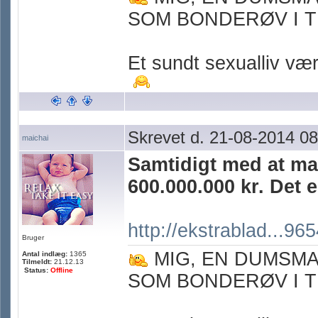
SOM BONDERØV I T
Et sundt sexualliv værn
Skrevet d. 21-08-2014 08
maichai
Samtidigt med at ma
600.000.000 kr. Det 
http://ekstrablad...96
Bruger
MIG, EN DUMSM
Antal indlæg:
1365
Tilmeldt:
21.12.13
Status:
Offline
SOM BONDERØV I T