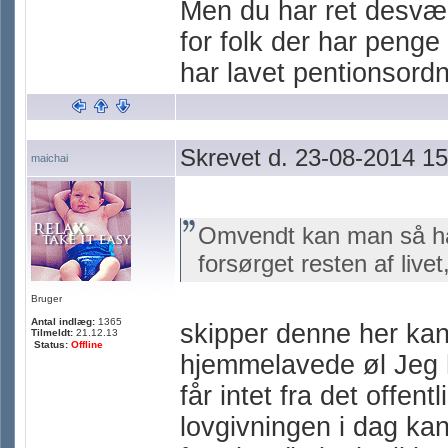
Men du har ret desværr
for folk der har penge
har lavet pentionsordn
Skrevet d. 23-08-2014 15
maichai
Omvendt kan man så håb
forsørget resten af livet
Bruger
Antal indlæg:
1365
skipper denne her ka
Tilmeldt:
21.12.13
Status:
Offline
hjemmelavede øl Jeg
får intet fra det offent
lovgivningen i dag ka