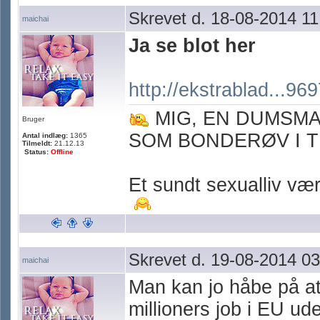
Skrevet d. 18-08-2014 11
maichai
Ja se blot her
http://ekstrablad...96
MIG, EN DUMSM
Bruger
SOM BONDERØV I T
Antal indlæg:
1365
Tilmeldt:
21.12.13
Status:
Offline
Et sundt sexualliv værn
Skrevet d. 19-08-2014 03
maichai
Man kan jo håbe på at
millioners job i EU u