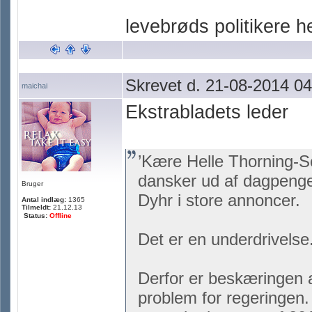
levebrøds politikere 
Skrevet d. 21-08-2014 04
maichai
Ekstrabladets leder
’Kære Helle Thorning-Sc
dansker ud af dagpenge
Bruger
Dyhr i store annoncer.
Antal indlæg:
1365
Tilmeldt:
21.12.13
Status:
Offline
Det er en underdrivelse.
Derfor er beskæringen 
problem for regeringen.