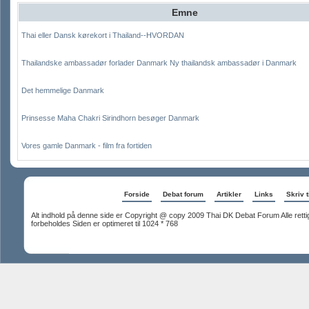
Emne
Thai eller Dansk kørekort i Thailand--HVORDAN
Thailandske ambassadør forlader Danmark Ny thailandsk ambassadør i Danmark
Det hemmelige Danmark
Prinsesse Maha Chakri Sirindhorn besøger Danmark
Vores gamle Danmark - film fra fortiden
Forside
Debat forum
Artikler
Links
Skriv t
Alt indhold på denne side er Copyright @ copy 2009 Thai DK Debat Forum Alle rett
forbeholdes Siden er optimeret til 1024 * 768