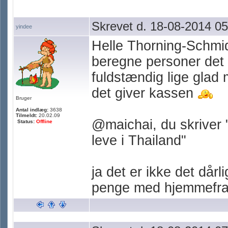
Skrevet d. 18-08-2014 05
yindee
Helle Thorning-Schmi
beregne personer det 
fuldstændig lige glad 
det giver kassen
Bruger
Antal indlæg:
3638
Tilmeldt:
20.02.09
@maichai, du skriver 
Status:
Offline
leve i Thailand"
ja det er ikke det dårl
penge med hjemmefr