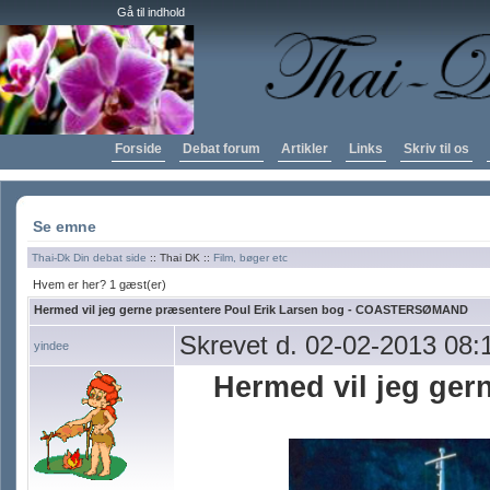
Gå til indhold
Forside
Debat forum
Artikler
Links
Skriv til os
Se emne
Thai-Dk Din debat side
:: Thai DK ::
Film, bøger etc
Hvem er her? 1 gæst(er)
Hermed vil jeg gerne præsentere Poul Erik Larsen bog - COASTERSØMAND
Skrevet d. 02-02-2013 08:
yindee
Hermed vil jeg ger