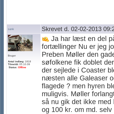
Skrevet d. 02-02-2013 09:
sank
Ja har læst en del 
fortællinger Nu er jeg j
Preben Møller den gad
Bruger
søfolkene fik doblet de
Antal indlæg:
1818
Tilmeldt:
05.10.09
Status:
Offline
der sejlede i Coaster b
næsten alle Galeaser o
flagede ? men hyren ble
muligvis. Møller forla
så nu gik det ikke med l
og 100 kr. om md. selv 