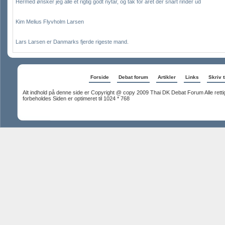
Hermed ønsker jeg alle et rigtig godt nytår, og tak for året der snart rinder ud
Kim Melius Flyvholm Larsen
Lars Larsen er Danmarks fjerde rigeste mand.
Forside
Debat forum
Artikler
Links
Skriv t
Alt indhold på denne side er Copyright @ copy 2009 Thai DK Debat Forum Alle rett
forbeholdes Siden er optimeret til 1024 * 768